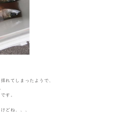
り揺れてしまったようで、
、
うです。
すけどね、、、