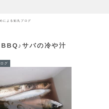
めによる鮎丸ブログ
＆BBQ♪サバの冷や汁
ブログ