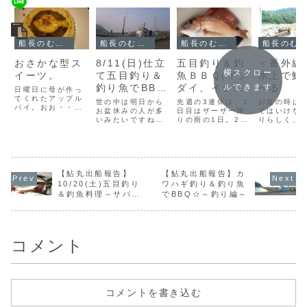
船長のむすめによる鮎丸ブログ
船長のむすめによる鮎丸ブログ
船長のむすめによる鮎丸ブログ
船長のむすめによる鮎丸ブログ
おさかな型ス
8/11(日)仕立
五目釣り＆釣
＜番外編
横スクロー
イーツ。
て五目釣り＆
魚ＢＢＱ(イシ
水上で鮎
釣り魚でBBQ
ダイ、イシモ
べる
ルできます
日曜日に母が作っ
てくれたアップル
～アジ・サ
チ、タイなど)
世の中は明日から
先週の3連休は、1
お盆の時は
パイ。おお・・！
バ・シイラ・
お盆休みの人が多
日目はザーザー降
てはいけな
アップルパイの上
いみたいですね。
りの雨の1日。2日
りらしく、
ソウダガツオ
に、おさかなのデ
わたしはいつもと
目は五目釣り＆Ｂ
15・16日
コレーション
～
変わらずカレンダ
ＢＱ3日目は南風ビ
県の水上温泉
が！！この日、ア
ー通りの休日なの
ュービューの大シ
ってまいり
マダイ釣りの外道
であしたもおしご
ケでおやす
た"初めて梁
でガンゾウビラメ
とですが、小坪漁
み。"と、ちょっと
な）を見た"
が釣れていたので
【鮎丸出船報告】
港もあしたから金
【鮎丸出船報告】カ
ざんねんな連休に
しのごはん
たぶんそれをモチ
曜日までは一斉に
なってしまいまし
刺身鮎のフ
10/20(土)五目釣り
ワハギ釣り＆釣り魚
ーフにしたと思わ
お休みになりま
たまんなかの
の塩焼き"鮎
＆釣魚料理～サバの
でBBQ☆～釣り編～
れます。アップ。
す。週末から今日
11/2(日)は、いつ
身も初めて
炙り焼き～
母は絵を描いたり
まではずっと波も
も来てくださって
た"鮎丸の鮎
するのがちょっと
おだやかないいお
いるお客さまグル
わたしの名
好き...
天気で無事連日出
ープで五目釣...
鮎を食す綾..
船...
コメント
コメントを書き込む