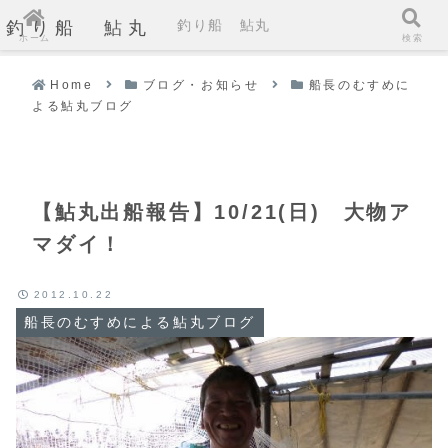
釣り船 鮎丸
釣り船 鮎丸
ホーム
検索
Home
ブログ・お知らせ
船長のむすめに
よる鮎丸ブログ
【鮎丸出船報告】10/21(日) 大物ア
マダイ！
2012.10.22
船長のむすめによる鮎丸ブログ