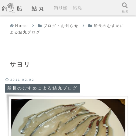
釣り船 鮎丸
釣り船 鮎丸
ホーム
検索
Home
ブログ・お知らせ
船長のむすめに
よる鮎丸ブログ
サヨリ
2011.02.02
船長のむすめによる鮎丸ブログ