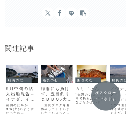
関連記事
船長のむすめによる鮎丸ブログ
船長のむすめによる鮎丸ブログ
船長のむすめによる鮎丸ブログ
船長のむすめによる鮎丸ブログ
9月中旬の鮎
梅雨にも負け
カサゴさん
メジナ、
横スクロー
丸出船報告～
ず、五目釣り
ダイ、イ
"先週のシロギス釣
イナダ、イサ
＆ＢＢＱ♪大き
りで釣れたカサゴ
リ、アジ
ルできます
なかなかよいサイ
キなど～
なスミイカの
り
前回の記事が
一週間ブログをお
この３連休
ズだったので"煮付
9/6(土)のようす
サプライズ。
休みしてしまいま
目は波が高
けにして２人でい
だったの
した～ちょっと前
ですが、日
ただきました"料理
で、"9/7(日)以降
の日のようすか
曜は穏やか
後の写真撮り忘れ
～先週の3連休の
ら。この日は五目
日和な休日
たけど・・"カサゴ
写真などです"ＵＰ
釣り＆ＢＢＱコー
ね。これは
の身はとても締ま
が遅く、すみませ
スの１日。船長と
材木座海岸
っていて美味し