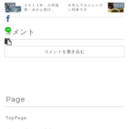
んこまめに書かな
古くからの知り合
しがぽかぽ
い"ほっぺたのとこ
いとどれがいつの
いの方が職場の若
たずんでい
２０１１年、小坪漁
今年もワカメシーズ
ろとか、特におー
写真か"わからなく
い方々を連れてあ
くない。冬
いしー"唐揚げもい
港・みかん投げ。
ン到来です
なってしまいます
そびにきてくださ
空や水が透
いけど、基本の煮
ねだいたい時系列
いました～"お天気
ていてきれ
付けも...
にＵＰします
は梅雨らしいお天
きです。先
と・・9/7(日)は
気で朝から昼まで
ケの週末は
朝から14時く...
雨がしとしと釣
のお客さま
コメント
果...
ら...
コメントを書き込む
Page
TopPage