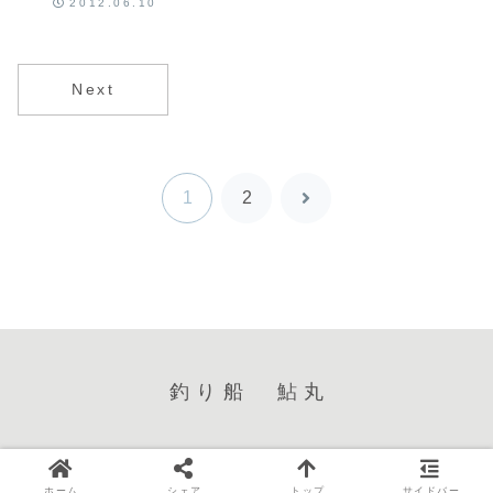
2012.06.10
のマアジ（金
アジ）・マサ
バ・メジナ
Next
1
2
次
へ
釣り船 鮎丸
Copyright © 2025 釣り船 鮎丸 All Rights Reserved.
ホーム
シェア
トップ
サイドバー