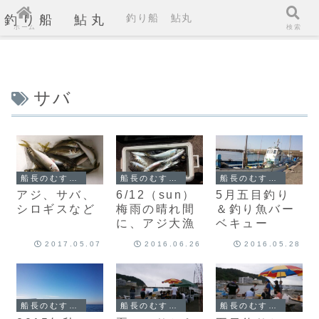
釣り船 鮎丸
釣り船 鮎丸
ホーム
検索
サバ
船長のむすめによる鮎丸ブログ
船長のむすめによる鮎丸ブログ
船長のむすめによる鮎丸ブログ
アジ、サバ、
6/12（sun）
5月五目釣り
シロギスなど
梅雨の晴れ間
＆釣り魚バー
に、アジ大漁
ベキュー
2017.05.07
2016.06.26
2016.05.28
船長のむすめによる鮎丸ブログ
船長のむすめによる鮎丸ブログ
船長のむすめによる鮎丸ブログ