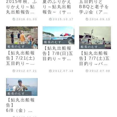
2015年秋、ふ
夏のふりかえ
五目釣りと
りかえり～鮎
り～鮎丸出船
BBQと老子を
丸出船報告～
報告～（サ
学ぶ会（アジ
カワハギ、イ
バ、アジ、シ
サバ大漁
2016.01.03
2015.10.17
2014.09.13
ナダ、チダイ
イラ、イナ
BBQ）
など
ダ、ヒラメな
ど）
船長のむすめによる鮎丸ブログ
船長のむすめによる鮎丸ブログ
船長のむすめによる鮎丸ブログ
【鮎丸出船報
【鮎丸出船報
【鮎丸出船報
告】7/8(日)五
告】7/21(土)
告】7/7(土)五
目釣り～サ
五目釣り～サ
目釣り→バー
バ・ソウダガ
バ大漁・ソー
ベキュー
ツオ・ワカシ
2012.07.21
2012.07.18
2012.07.09
ダガツオ・赤
～
太刀魚など～
船長のむすめによる鮎丸ブログ
【鮎丸出船報
告】
6/8（金）五
目釣り 金色