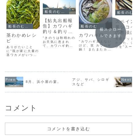
船長のむすめによる鮎丸ブログ
船長のむすめによる鮎丸ブログ
【鮎丸出船報
スペイン
告】カワハギ
風シコイ
船長のむすめによる鮎丸ブログ
船長のむすめによる鮎丸ブログ
横スクロー
釣り＆釣り魚
の酢漬け
茎わかめレシ
カワハギ鍋
ルできます
でBBQ☆～釣
戦
"きのうは秋晴れの
先週ゲット
ピ
"カワハギ見えない
り編～
お天気に恵まれ
かった、シ
けど、笑 カワハギ
て、カワハギ釣り
シを"スーパ
ありがたいこと
鍋！ またまたカワ
このブログにも何
ち続けて、
に"我が家に大量の
ハギ料理です。 釣
度も登場している
にやっと買
茎ワカメがいつも
れたてのカワハギ
わたしがお世話に
た台風だっ
なかなか有効利用
は 身がふわふわ
なっていた会社
お天気悪か
できないので"今回
で、うまい だしも
の"海釣り同好会の
したので漁
は気合いを入れ
しっかり出て、 さ
ご一行さまの仕立
なかったの
て、調理すること
いごはうどんで食
て船でした"写真が
ね。ほんと
を決意写真であん
べました
たくさんあるの
屋さんや漁
まり伝わらないけ
アジ、サバ、シロギ
8月、浜小屋の宴。
で、釣り編とBBQ
のところか
ど、ものすごい量
スなど
編と2回に分けて
ばすごく安
です。"細く切っ
記事をUPしま
に買えるけ
て、水にさらし塩
す"朝7時半ごろ...
いときにタ
を抜く"切る作業だ
ン...
けで１時間くらい
かかった"そし...
コメント
コメントを書き込む