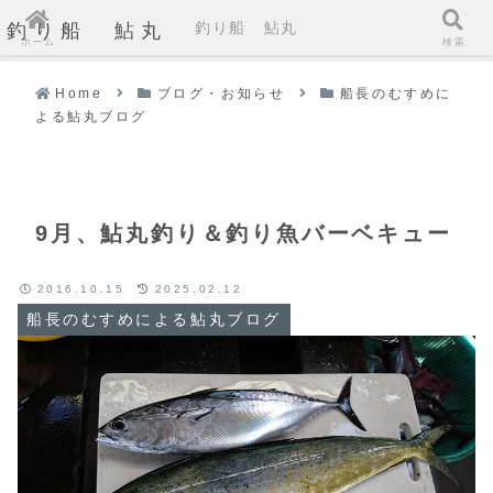
釣り船 鮎丸
釣り船 鮎丸
ホーム
検索
Home
ブログ・お知らせ
船長のむすめに
よる鮎丸ブログ
9月、鮎丸釣り＆釣り魚バーベキュー
2016.10.15
2025.02.12
船長のむすめによる鮎丸ブログ