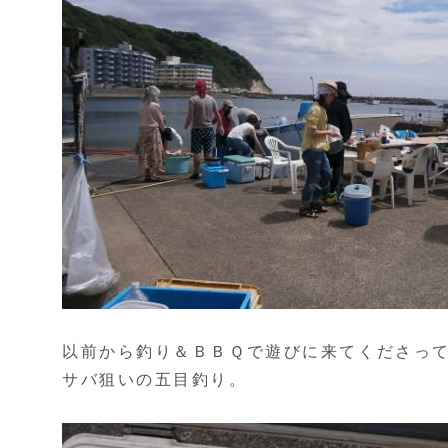
以前から釣り＆ＢＢＱで遊びに来てくださっ
サバ狙いの五目釣り。