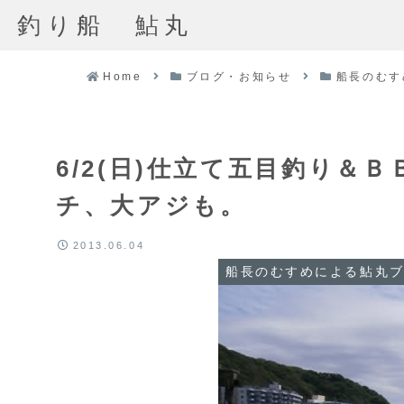
釣り船 鮎丸
Home
ブログ・お知らせ
船長のむす
6/2(日)仕立て五目釣り＆
チ、大アジも。
2013.06.04
船長のむすめによる鮎丸