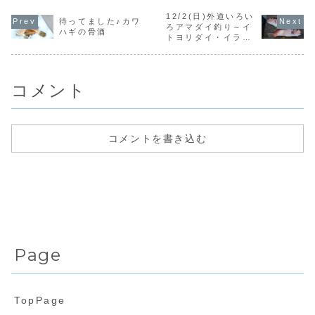
はとてもきれい。
いへんにぎやかな
週のアマダイ釣り
様の祭礼の
帰ってからは浜辺
12/2(日)外道いろい
浜でした。BBQは
で釣れた美味しい
業関係者は
待ってました♪カワ
でいつもの宴会。
ほとんどお客さま
外道のお魚たちで
業でした。
ろアマダイ釣り～イ
大きさ伝わりずら
ハギの骨酒
におまかせで、お
す。メバルはお刺
ギで釣り日
トヨリダイ・イラ
いけど、すごく大
野菜やお肉などい
身に。メバルの身
いお天気だ
（ブダイ）・イナ
きなカサゴ。今
ろいろお持込み。
は上品な味の白身
ですが。笑朝
ダ・ソウダガツオ・
日...
鮎丸からは...
でさっぱり美味
から漁業関..
イシモチ～
し...
コメント
コメントを書き込む
Page
TopPage