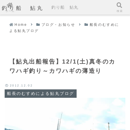
釣り船 鮎丸
釣り船 鮎丸
ホーム
検索
Home
ブログ・お知らせ
船長のむすめに
よる鮎丸ブログ
【鮎丸出船報告】12/1(土)真冬のカ
ワハギ釣り～カワハギの薄造り
2012.12.02
船長のむすめによる鮎丸ブログ