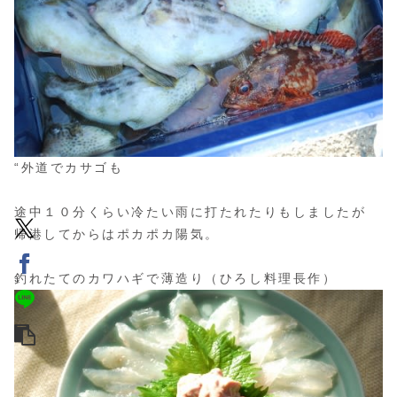
“外道でカサゴも
途中１０分くらい冷たい雨に打たれたりもしましたが
帰港してからはポカポカ陽気。
釣れたてのカワハギで薄造り（ひろし料理長作）