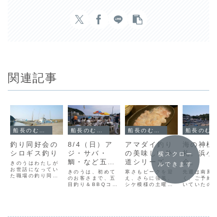
関連記事
船長のむすめによる鮎丸ブログ
船長のむすめによる鮎丸ブログ
船長のむすめによる鮎丸ブログ
船長のむすめによる鮎丸ブログ
釣り同好会の
8/4（日）ア
アマダイ釣り
海の神様
シロギス釣り
ジ・サバ・
の美味しい外
礼。浜小
横スクロー
鯛・など五目
道シリーズ～
会。
きのうはわたしが
ルできます
お世話になってい
釣り＆BBQ
ヒメコダイは
きのうは、初めて
寒さもピークを迎
先週は南風
た職場の釣り同好
のお客さまで、五
エビの味？～
え、さらに強風、
く、ご予約
会のみなさんでシ
目釣り＆BBQコー
シケ模様の土曜日
いていたの
ロギス釣りーわた
スの1日でした。
です。今日はわた
できず・・
しも久しぶりに早
釣りのあとさらに
しも船に乗ってア
で、ちょっ
起きして船にのっ
人数が加わって、
マダイ釣りに挑戦
祭礼の日の
てきましたお天気
ぜんぶで30名くら
するはずだったの
です。5/18
は晴天。シロギス
いだったかな。た
に、ざんねん。先
小坪漁港の