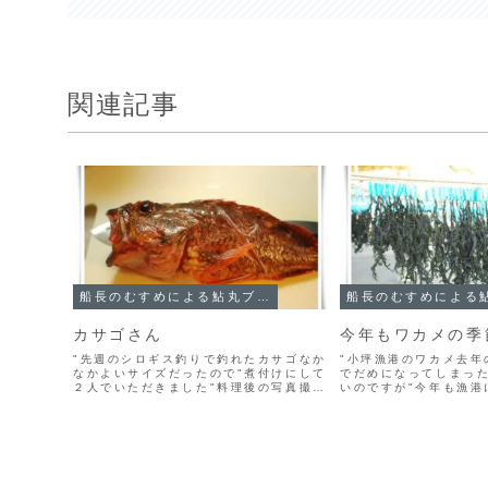
関連記事
船長のむすめによる鮎丸ブログ
カサゴさん
今年もワカメの季
"先週のシロギス釣りで釣れたカサゴなか
"小坪漁港のワカメ去年
なかよいサイズだったので"煮付けにして
でだめになってしまっ
２人でいただきました"料理後の写真撮り
いのですが"今年も漁港
忘れたけど・・"カサゴの身はとても締ま
が"春まであと少し、か
っていて美味しい"ほっぺたのところと
か、特におーいしー"唐揚げもいいけど、
基本の煮付けも...