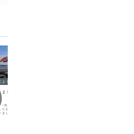
船長のむすめによる鮎丸ブログ
でました！五目釣り
【鮎丸
釣り→
す♪先週末は快晴でいいお
きのうの
したね～"今週はまた梅雨
のグルー
船長のむすめによる鮎丸ブログ
いましたがこの日は五目
した天気
ースの１日。"あたたかく
い予報。
キューが楽しい季節です
カンパチをイタリアン風に。
ねりはあ
んでお魚下ごしらえお客
くならな
は...
"久しぶりのカンパチで、こんなのを作っ
うねりは
てみましたちょっと分かりづらいです