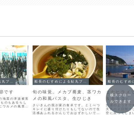
船長のむすめによる鮎丸ブログ
船長のむすめによる鮎丸ブログ
節です
旬の味覚。メカブ蕎麦、茎ワカ
またヒラメ
横スクロー
メの和風パスタ、生ひじき
＆ＢＢＱ♪
の地震の津波被害
ルできます
たものもあるらし
さいきんの我が家の食卓です。とくべつ
先週のようすで
にワカメの風景
キレイに盛り付けたりもしてないので生
天気の２日間で
な
活感あふれるかんじでおはずかしいです
空に戻ってしま
が。。ワカメとメカブのお蕎麦。茹でて
釣り＆ＢＢＱコ
細かく刻んだメカブはそのまま味ポンつ
なって、バーベ
けたりして食べるのも美味しいけどお蕎
ね帰港後みなさ
麦に入れてもおいしい。冷...
さんのクーラーに