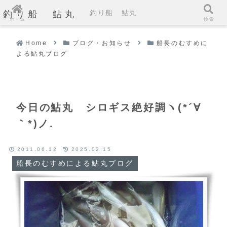
釣り船 鮎丸
釣り船 鮎丸
ホーム
検索
Home
ブログ・お知らせ
船長のむすめに
よる鮎丸ブログ
今日の鮎丸 シロギス絶好調ヽ(*´∀
｀*)ノ.
2011.06.12
2025.02.15
船長のむすめによる鮎丸ブログ