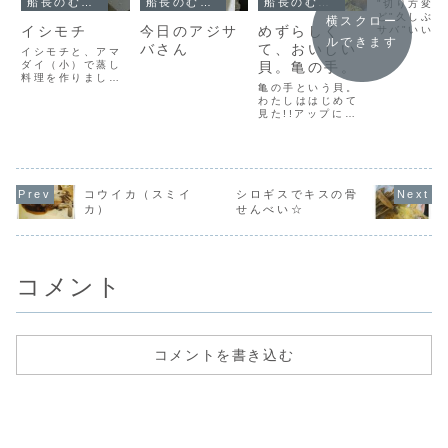
船長のむすめによる鮎丸ブログ
船長のむすめによる鮎丸ブログ
船長のむすめによる鮎丸ブログ
"切り方変だ
ど"久しぶり
横スクロー
イシモチ
今日のアジサ
めずらしく
サバ"いい型
ルできます
がよく釣れ
バさん
て、おいしい
イシモチと、アマ
たいです"し
ダイ（小）で蒸し
貝。亀の手。
はウマイ"梅
料理を作りました
さかりです
亀の手という貝。
～ うま～い
の海の様子は
わたしははじめて
なか良いみた
見た!!アップにし
ロギスも好
てみると…
れてます"ぜ
うぞー
コウイカ（スミイ
シロギスでキスの骨
カ）
せんべい☆
コメント
コメントを書き込む