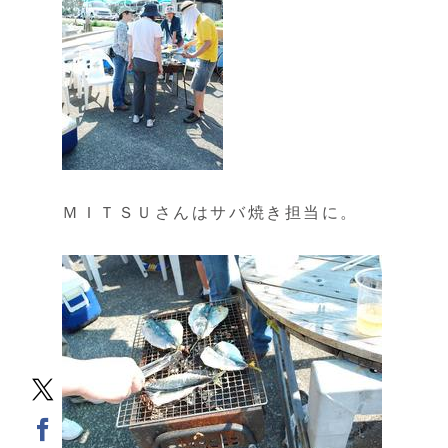
ＭＩＴＳＵさんはサバ焼き担当に。