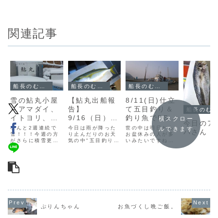
関連記事
船長のむすめによる鮎丸ブログ
船長のむすめによる鮎丸ブログ
船長のむすめによる鮎丸ブログ
雪の鮎丸小屋
【鮎丸出船報
8/11(日)仕立
～アマダイ、
告】
て五目釣り＆
船長のむすめによる鮎丸ブログ
イトヨリ、メ
9/16（日）五
釣り魚でBBQ
横スクロー
今日のア
バル～
目釣り～ア
～アジ・サ
なんと2週連続で
今日は雨が降った
世の中は明日から
ルできます
バさん
雪！！！今週の方
ジ・サバ・ソ
り止んだりのお天
バ・シイラ・
お盆休みの人が多
がさらに積雪更新
気の中"五目釣りで
いみたいですね。
ウダガツオ・
ソウダガツオ
ですねーーびっく
出船お客様は以前
わたしはいつもと
イナダ・クロ
～
りです。きのうの
から来ていただい
変わらずカレンダ
会社からの帰り道
ている田辺先生ご
ー通りの休日なの
ダイ～
が本当に雪国のよ
一行様と小坪のさ
であしたもおしご
うであまりにも積
ぶちゃんさん。し
とですが、小坪漁
もりすぎて笑って
かし、きょうはな
港もあしたから金
しまいそうでした
かなか苦戦だった
曜日までは一斉に
こちらは先週の雪
ようで狙っていた
お休みになりま
の週末の写真。鮎
イナダがほとんど
す。週末から今日
丸小屋にもきれい
釣れず、唯一のイ
まではずっと波も
ぷりんちゃん
お魚づくし晩ご飯。
に積もってますね
ナダさん↓アジ・サ
おだやかないいお
（母が撮影。）
バ・ソウダは...
天気で無事連日出