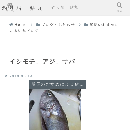
釣り船 鮎丸
釣り船 鮎丸
ホーム
検索
Home
ブログ・お知らせ
船長のむすめに
よる鮎丸ブログ
イシモチ、アジ、サバ
2010.05.14
船長のむすめによる鮎丸ブログ