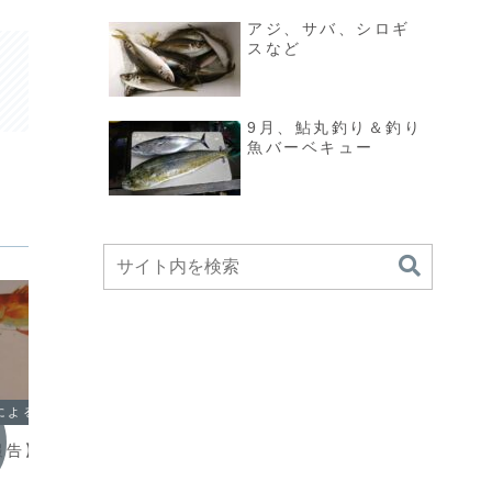
アジ、サバ、シロギ
スなど
9月、鮎丸釣り＆釣り
魚バーベキュー
船長のむすめによる鮎丸ブログ
船長のむすめによる鮎丸ブログ
報告】カサゴ釣り仕
【鮎丸出船報告】5/3(土)五目
6/1
釣り、ハタ、アジ、サクラダイ
アジ大