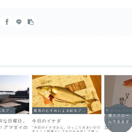
船長のむすめによる鮎丸ブログ
船長のむすめによる鮎丸ブログ
横スクロー
日和な日曜日。
今日のイナダ
【鮎丸出船
ルできます
！アマダイの
立て
"今日のイナダさん。けっこう大きいので
すよ！！頭落としておなかも出して持っ