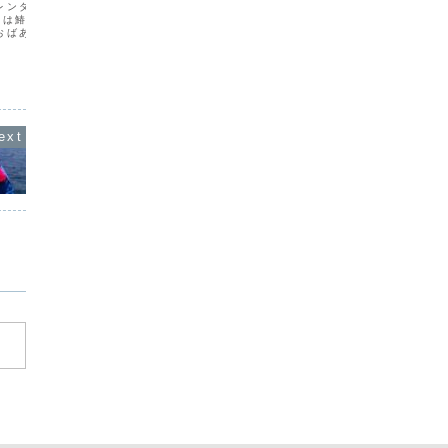
のバターソテー
レンダー4月はメバルで
梅雨時で
月は鰆でした俳句の先生も
ってそん
"GW後半4連休の初日は晴天お昼くらい
おばあちゃん曰く、鰆と
真夏のよ
までの五目釣りと、午後は浜で釣魚バー
の季語なので、「春」が
あたたか
ベキューでしたこちらは上乗りさんの釣
なるそうで・・ふーん、
シーズン
果のハタとアジなど。ハタは身がぽてっ
ーお魚の名前はたくさん
しゃった
としていて、美味しそう。きれいなアジ
そうで...
いつもお
はお刺身に。光り輝いていますね。浜で
お客さんがさばいている...