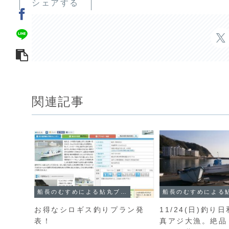
シェアする
関連記事
船長のむすめによる鮎丸ブログ
お得なシロギス釣りプラン発
11/24(日)釣り
表！
真アジ大漁。絶品