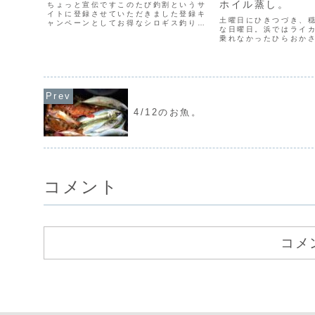
ホイル蒸し。
ちょっと宣伝ですこのたび釣割というサ
イトに登録させていただきました登録キ
土曜日にひきつづき、
ャンペーンとしてお得なシロギス釣りプ
な日曜日。浜ではライ
ランをご用意しています通常の約半分の
乗れなかったひらおか
時間のコースで（約４時間の釣り時間）
ジが絶好調。サイズも3
おひとり様4000円というお得な価格で
派です。そして、美味
す釣りをやってみたいな...
イさん。前日にひきつ
屋でしっぽり囲炉裏宴会.
4/12のお魚。
コメント
コメ