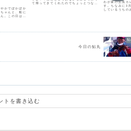
わが家のお魚カ
て帰ってきてくれたのでちょっとつなぎ
す。ちなみに3
合わせて撮ってみましたこれは明日、い
穏やかでぽかぽか
しているうちの
ただきます。何料理にしようかな
カちゃんと、船に
いう魚だけで春
さん。この日はア
入ると季重ねに
5cmとかなり立
そうなんですね
しい美しいアマダ
季語になっている
づき日曜日も浜小
..
今日の鮎丸
ントを書き込む