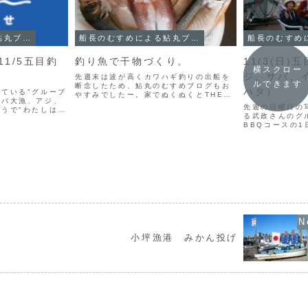
船長のむすめによる鮎丸ブログ
船長のむすめによる鮎丸ブログ
1/5五目釣
釣り魚で干物づくり。
11/3(日)
横スクロー
ジ、サバ、
先週末は波が高くカワハギ釣りの出船を
ルできます
断念したため、鮎丸のむすめブログもお
ハタ）
ている"グループ
やすみでしたー。家でぬくぬくとTHE
サバ大漁、アジ、
MANZAI観て過ごしていましたが、海に
先週の日曜日の
うで"わたしは帰
行かない週末はなんだかリフレッシュし
る武政さんのグ
んな初めて見るシ
損ねた感じがしますね。これは前回の記
BBQコースの
？！という感じで
事のときに釣れたお...
ぐにお客さまで
にして"大好評毎
も素早いです。
に、イナダ、大
ど。さいきんグル
小坪漁港 みかん投げ