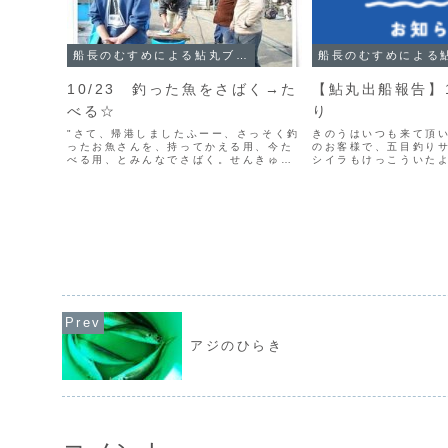
船長のむすめによる鮎丸ブログ
10/23 釣った魚をさばく→た
【鮎丸出船報告】1
べる☆
り
"さて、帰港しましたふーー、さっそく釣
きのうはいつも来て頂い
ったお魚さんを、持ってかえる用、今た
のお客様で、五目釣り
べる用、とみんなでさばく。せんきゅ
シイラもけっこういたよ
ー）お料理中ですとっても上品なお味。
港からのおてつだいみ
イラにこれ食べれるの
したが船長がバター焼き
度おなじみのサバも...
アジのひらき