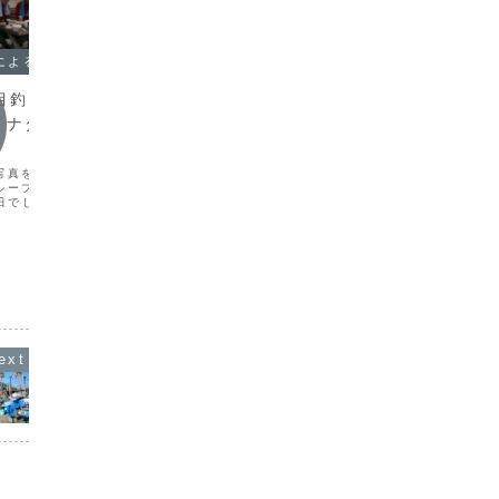
船長のむすめによる鮎丸ブログ
船長のむすめによる鮎丸ブログ
五目釣り＆BBQ（ア
メジナのカルパッチョ☆
イナダ、ホウボウ、
"先週、釣れたてのメジナで作ったカルパ
ッチョ"めちゃくちゃウマイ初めてメジナ
でカルパッチョ作ってみたけど"メジナの
食べ方で、１番お気に入りかも身がしっ
写真を♪いつも来てくださ
かりしていて、身の油具合も上品で"とて
ループで、五目釣り＆
もサッパリ食べれます
1日でした。港に戻ってす
カワハ
お刺身造り。宴会の準備
釣果はアジ、サバを中心
きょうの
きいホウボウ、ハタな
刺身おさ
ープで五...
い！！も
きない味
のです。
ワハギさ
のお魚は